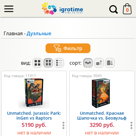
-->
0
Главная
-
Дуэльные
Фильтр
вид:
сорт:
Код товара: 11911
Код товара: 9945
Unmatched. Jurassic Park:
Unmatched. Красная
InGen vs Raptors
Шапочка vs. Беовульф
5190 руб.
3290 руб.
нет в наличии
нет в наличии