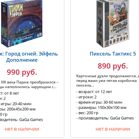
: Город огней. Эйфель
Пиксель Тактикс 5
Дополнение
890 руб.
990 руб.
Карточные дуэли продолжаются, 
перед вами уже пятая коробочка
 XIX века Париж преобразился –
пиксель...
цы наполнились чарующим с...
- возраст: от 12 лет
т: от 8 лет
- игроки: 2
и: 2
- время игры: 30-60 мин
 игры: 20-40 мин
- размеры: 150х30х100 мм
еры: 200x45x200 мм
- вес: 200 гр
00 гр
- производитель: GaGa Games
зводитель: GaGa Games
нет в наличии
нет в наличии