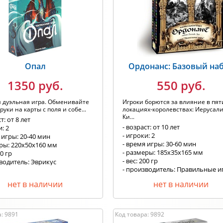
одитель: Любой
Хит продаж
Опал
Ордонанс: Базовый на
1350 руб.
550 руб.
 дуэльная игра. Обменивайте
Игроки борются за влияние в пят
руки на карты с поля и собе...
локациях-королевствах: Иерусал
Ки...
т: от 8 лет
- возраст: от 10 лет
и: 2
- игроки: 2
 игры: 20-40 мин
- время игры: 30-60 мин
еры: 220х50х160 мм
- размеры: 185x35x165 мм
50 гр
- вес: 200 гр
водитель: Эврикус
- производитель: Правильные 
нет в наличии
нет в наличии
: 9891
Код товара: 9892