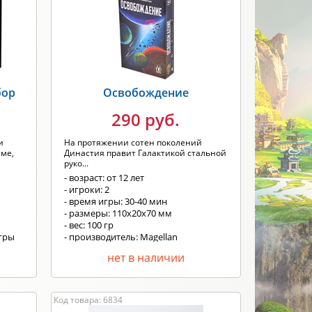
Новинка
Скидки
ПРИМЕНИТЬ
бор
Освобождение
290 руб.
и
На протяжении сотен поколений
име,
Династия правит Галактикой стальной
руко...
- возраст: от 12 лет
- игроки: 2
- время игры: 30-40 мин
- размеры: 110x20x70 мм
- вес: 100 гр
игры
- производитель: Magellan
нет в наличии
Код товара: 6834