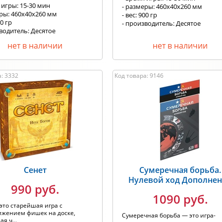
 игры: 15-30 мин
- размеры: 460x40x260 мм
еры: 460x40x260 мм
- вес: 900 гр
00 гр
- производитель: Десятое
водитель: Десятое
королевство
вство
нет в наличии
нет в наличии
: 3332
Код товара: 9146
Сенет
Сумеречная борьба.
Нулевой ход Дополне
990 руб.
1090 руб.
 это старейшая игра с
ижением фишек на доске,
Сумеречная борьба — это игра-
я ч...