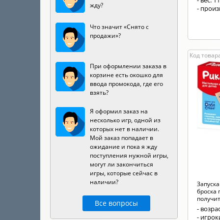
- вес: 1
жду?
- прои
Что значит «Снято с
продажи»?
Код товар
При оформлении заказа в
корзине есть окошко для
ввода промокода, где его
взять?
Я оформил заказ на
несколько игр, одной из
которых нет в наличии.
Мой заказ попадает в
ожидание и пока я жду
поступления нужной игры,
могут ли закончиться
игры, которые сейчас в
наличии?
Запуска
броска 
получит.
Все вопросы
- возрас
- игрок