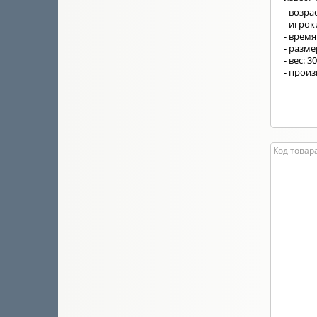
- возрас
- игрок
- время
- разм
- вес: 3
- прои
Код товар