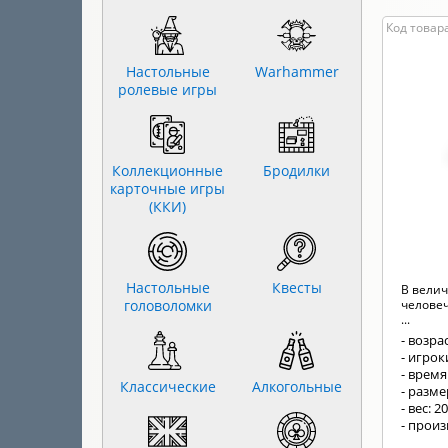
Код товара
Настольные
Warhammer
ролевые игры
Коллекционные
Бродилки
карточные игры
(ККИ)
Настольные
Квесты
В вели
головоломки
человеч
...
- возрас
- игрок
- время
Классические
Алкогольные
- разм
- вес: 2
- прои