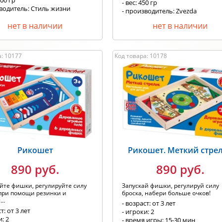
100 гр
- вес: 450 гр
зводитель: Стиль жизни
- производитель: Zvezda
нет в наличии
нет в наличии
а: 10177
Код товара: 10178
Рикошет
Рикошет. Меткий стре
890 руб.
890 руб.
йте фишки, регулируйте силу
Запускай фишки, регулируй силу
при помощи резинки и
броска, набери больше очков!
..
- возраст: от 3 лет
т: от 3 лет
- игроки: 2
и: 2
- время игры: 15-30 мин