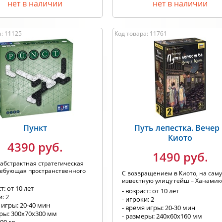
нет в наличии
нет в наличии
а: 11125
Код товара: 11761
Пункт
Путь лепестка. Вечер
Киото
4390 руб.
1490 руб.
 абстрактная стратегическая
ребующая пространственного
С возвращением в Киото, на сам
известную улицу гейш – Ханамик
т: от 10 лет
- возраст: от 10 лет
и: 2
- игроки: 2
 игры: 20-40 мин
- время игры: 20-30 мин
еры: 300х70х300 мм
- размеры: 240x60x160 мм