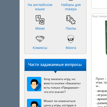
На английском
Наборы для
языке
покера
Код товар
Мемо
Пазлы
Комиксы
Манга
Часто задаваемые вопросы
Пункт –
Хочу заказать игру, но
игра, т
вместо кнопки «Заказать»
м...
есть только «Предзаказ» -
- возрас
что это значит?
- игрок
- время
Может ли измениться
- разм
цена у игры, которую я