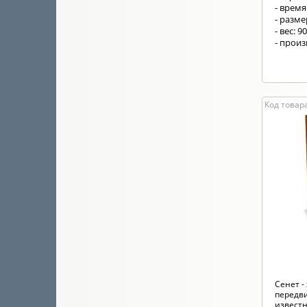
- время
- разм
- вес: 9
- произ
короле
Код товара
Сенет -
передв
известна