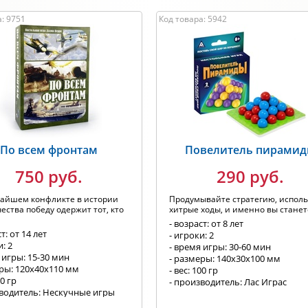
: 9751
Код товара: 5942
По всем фронтам
Повелитель пирами
750 руб.
290 руб.
чайшем конфликте в истории
Продумывайте стратегию, исполь
ества победу одержит тот, кто
хитрые ходы, и именно вы станете
- возраст: от 8 лет
т: от 14 лет
- игроки: 2
и: 2
- время игры: 30-60 мин
 игры: 15-30 мин
- размеры: 140х30х100 мм
еры: 120x40x110 мм
- вес: 100 гр
00 гр
- производитель: Лас Играс
зводитель: Нескучные игры