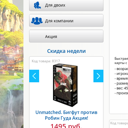
Для двоих
Произв
Для компании
Акция
Скидка недели
Быстрая
Код товара: 8317
карты с 
- возрас
- игрок
- время
- разм
- вес: 4
- произ
Unmatched. Бигфут против
Робин Гуда Акция!
Код товара
1495 руб.