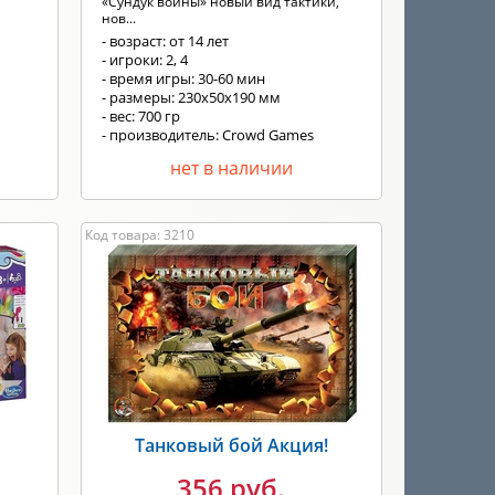
«Сундук войны» новый вид тактики,
нов...
- возраст: от 14 лет
- игроки: 2, 4
- время игры: 30-60 мин
- размеры: 230x50x190 мм
- вес: 700 гр
- производитель: Crowd Games
нет в наличии
Код товара: 3210
Танковый бой Акция!
356 руб.