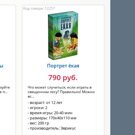
Код товара: 12257
ды
Портрет ёкая
790 руб.
зуйте
Что может случиться, если играть в
 п...
священном лесу? Правильно! Можно
вс...
- возраст: от 12 лет
- игроки: 2
- время игры: 20-40 мин
- размеры: 170х40х110 мм
- вес: 200 гр
- производитель: Эврикус