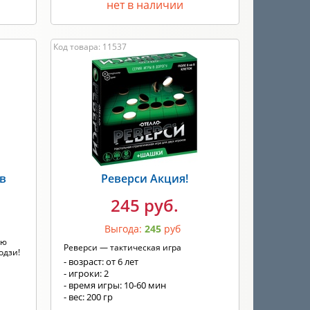
нет в наличии
Код товара: 11537
 в
Реверси Акция!
245 руб.
Выгода:
245
руб
ую
Реверси — тактическая игра
одзи!
- возраст: от 6 лет
- игроки: 2
- время игры: 10-60 мин
- вес: 200 гр