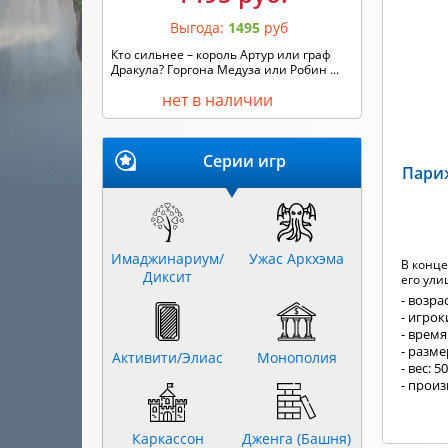
Выгода:
1495
руб
Кто сильнее – король Артур или граф
Дракула? Горгона Медуза или Робин ...
нет в наличии
Серии игр
Париж
Имаджинариум/
Ужас Аркхэма
В конце
Диксит
его ули
- возрас
- игрок
- время
- разм
Активити/Элиас
Монополия
- вес: 5
- прои
Каркассон
Дженга (Башня)