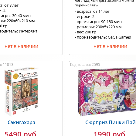
легенда, чьи достижения можно
т: от 8 лет
перечислять...
и: 2
- возраст: от 14 лет
 игры: 30-40 мин
- игроки: 2
еры: 220х60х210 мм
- время игры: 90-180 мин
00 гр
- размеры: 290х5х220 мм
зводитель: ИнтерХит
- вес: 200 гр
- производитель: GaGa Games
нет в наличии
нет в наличии
а: 11013
Код товара: 2595
Сэкигахара
Сюрприз Пинки Пай
5490 руб.
1990 руб.